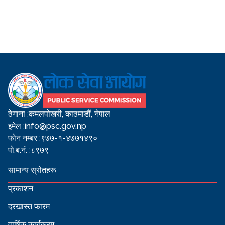
ठेगाना :
कमलपोखरी, काठमाडौं, नेपाल
इमेल :
info@psc.gov.np
फोन नम्बर :
९७७-१-४७७१४९०
पो.ब.नं. :
८९७९
सामान्य स्रोतहरू
प्रकाशन
दरखास्त फारम
वार्षिक कार्यक्रम