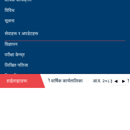
विविध
सूचना
सेवाहरू र अपडेटहरू
विज्ञापन
परीक्षा केन्द्र
लिखित नतिजा
सिफारिस
·
८३/०८४ को पदपूर्ति सम्बन्धी वार्षिक कार्यतालिका
हाईलाइटहरू:
आ.व. २०८३/०८४ को पदपू
◀
▶
स्वीकृत नामावली
बडापत्र हेर्न QR स्क्यान गर्नुहोस्