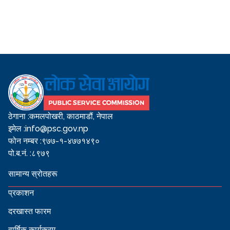
ठेगाना :
कमलपोखरी, काठमाडौं, नेपाल
इमेल :
info@psc.gov.np
फोन नम्बर :
९७७-१-४७७१४९०
पो.ब.नं. :
८९७९
सामान्य स्रोतहरू
प्रकाशन
दरखास्त फारम
वार्षिक कार्यक्रम