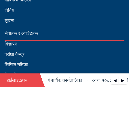
विविध
सूचना
सेवाहरू र अपडेटहरू
विज्ञापन
परीक्षा केन्द्र
लिखित नतिजा
सिफारिस
·
८३/०८४ को पदपूर्ति सम्बन्धी वार्षिक कार्यतालिका
हाईलाइटहरू:
आ.व. २०८३/०८४ को पदपू
◀
▶
स्वीकृत नामावली
बडापत्र हेर्न QR स्क्यान गर्नुहोस्