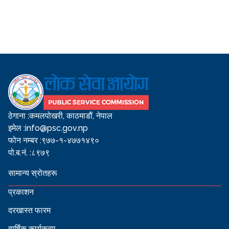
ठेगाना :
कमलपोखरी, काठमाडौं, नेपाल
इमेल :
info@psc.gov.np
फोन नम्बर :
९७७-१-४७७१४९०
पो.ब.नं. :
८९७९
सामान्य स्रोतहरू
प्रकाशन
दरखास्त फारम
वार्षिक कार्यक्रम