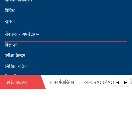
विविध
सूचना
सेवाहरू र अपडेटहरू
विज्ञापन
परीक्षा केन्द्र
लिखित नतिजा
सिफारिस
·
४ को पदपूर्ति सम्बन्धी वार्षिक कार्यतालिका
हाईलाइटहरू:
आ.व. २०८३/०८४ को पदपूर्ति स
◀
▶
स्वीकृत नामावली
बडापत्र हेर्न QR स्क्यान गर्नुहोस्