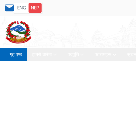
ENG
NEP
गृह पृष्ठ
हाम्रो बारेमा
पदपूर्ति
फारामहरू
सूचन