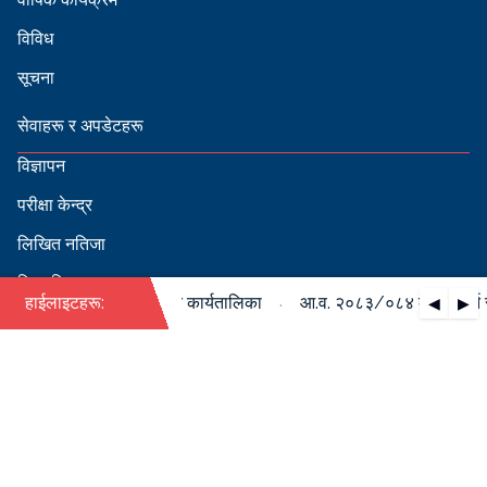
विविध
सूचना
सेवाहरू र अपडेटहरू
विज्ञापन
परीक्षा केन्द्र
लिखित नतिजा
सिफारिस
·
को पदपूर्ति सम्बन्धी वार्षिक कार्यतालिका
हाईलाइटहरू:
आ.व. २०८३/०८४ को पदपूर्ति सम्
◀
▶
स्वीकृत नामावली
बडापत्र हेर्न QR स्क्यान गर्नुहोस्