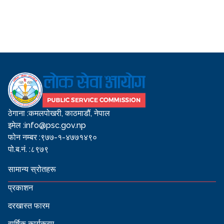
ठेगाना :
कमलपोखरी, काठमाडौं, नेपाल
इमेल :
info@psc.gov.np
फोन नम्बर :
९७७-१-४७७१४९०
पो.ब.नं. :
८९७९
सामान्य स्रोतहरू
प्रकाशन
दरखास्त फारम
वार्षिक कार्यक्रम